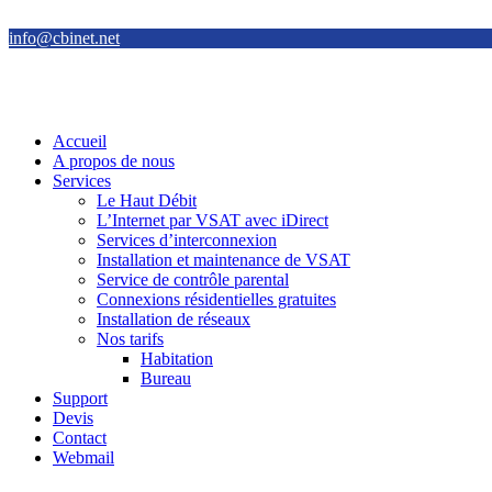
info@cbinet.net
Accueil
A propos de nous
Services
Le Haut Débit
L’Internet par VSAT avec iDirect
Services d’interconnexion
Installation et maintenance de VSAT
Service de contrôle parental
Connexions résidentielles gratuites
Installation de réseaux
Nos tarifs
Habitation
Bureau
Support
Devis
Contact
Webmail